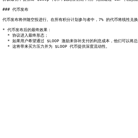
### 代币发布

代币发布将伴随空投进行。在所有积分计划参与者中，7% 的代币将线性兑换
* 代币发布后的最终效果：

  * 协议进入最终形态；

  * 如果用户希望通过 $LOOP 激励来弥补支付的利息成本，他们可以将总套利仓位的 5% 锁定在dLP池子里（LOOP-lpETH LP 代币）；
